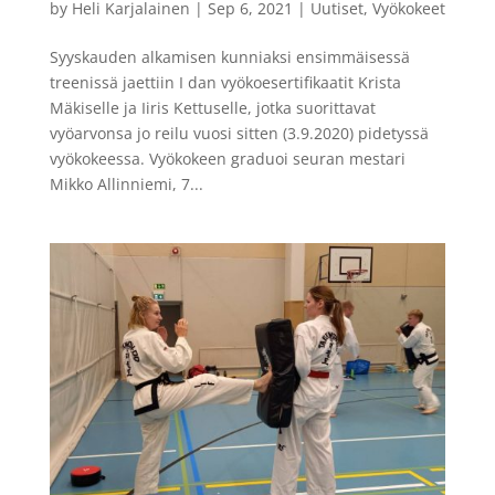
by
Heli Karjalainen
|
Sep 6, 2021
|
Uutiset
,
Vyökokeet
Syyskauden alkamisen kunniaksi ensimmäisessä
treenissä jaettiin I dan vyökoesertifikaatit Krista
Mäkiselle ja Iiris Kettuselle, jotka suorittavat
vyöarvonsa jo reilu vuosi sitten (3.9.2020) pidetyssä
vyökokeessa. Vyökokeen graduoi seuran mestari
Mikko Allinniemi, 7...