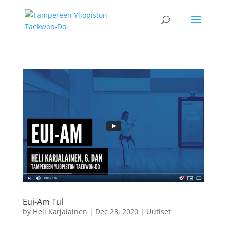
Eui-Am Tul
by
Heli Karjalainen
|
Dec 23, 2020
|
Uutiset