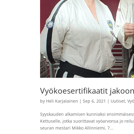
Vyökoesertifikaatit jakoo
by
Heli Karjalainen
|
Sep 6, 2021
|
Uutiset
,
Vy
Syyskauden alkamisen kunniaksi ensimmäisessä tr
Kettuselle, jotka suorittavat vyöarvonsa jo rei
seuran mestari Mikko Allinniemi, 7...