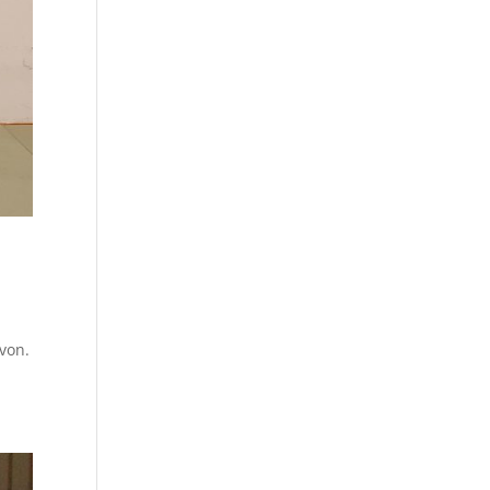
rvon.