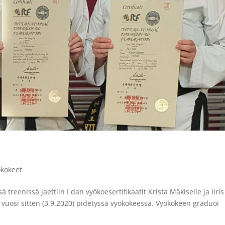
n
ökokeet
eenissä jaettiin I dan vyökoesertifikaatit Krista Mäkiselle ja Iiris
lu vuosi sitten (3.9.2020) pidetyssä vyökokeessa. Vyökokeen graduoi